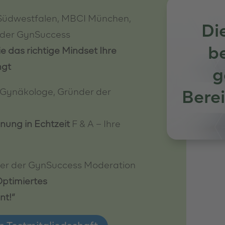
 Südwestfalen, MBCI München,
Di
t der GynSuccess
be
e das richtige Mindset Ihre
ngt
g
, Gynäkologe, Gründer der
Berei
ung in Echtzeit
F & A – Ihre
er der GynSuccess Moderation
Optimiertes
t!“