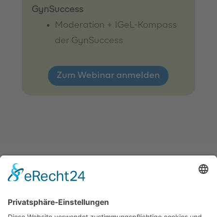
GynSuccess
Moderation + IGeL-Kompass
der GynSuccess
Zum Webinar anmelden